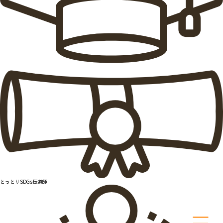
とっとりSDGs伝道師