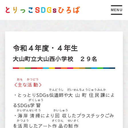
MENU
トップページ
こ
もくひょう
しら
令和４年度・４年生
17
個
の
目標
を
調
べる
大山町立大山西小学校 ２９名
こ
でんどうし
子
ども
伝道師
のページ
おも
かつどう
＜
主
な
活動
＞
でんどうし
だいせんちょう
じゅうみんか
まな
しりょう
しょうかい
・とっとりSDGs
伝道師
や
大山町
住民課
によ
SDGsを
学
べる
資料
の
紹介
がくしゅう
るSDGs
学習
かいがん
せいそう
かいしゅう
・
海岸
清掃
により
回収
したプラスチックごみ
し
お
知
らせ
かつよう
さくひん
せいさく
を
活用
したアート
作品
の
制作