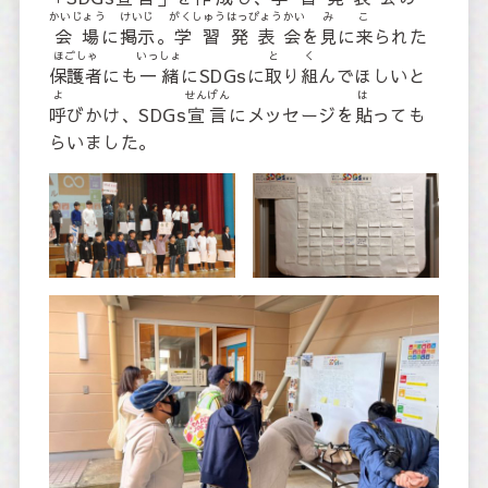
かいじょう
けいじ
がくしゅう
はっぴょうかい
み
こ
会場
に
掲示
。
学習
発表会
を
見
に
来
られた
ほごしゃ
いっしょ
と
く
保護者
にも
一緒
にSDGsに
取
り
組
んでほしいと
よ
せんげん
は
呼
びかけ、SDGs
宣言
にメッセージを
貼
っても
らいました。