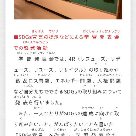
せんげん
ていじ
がくしゅう
はっぴょうかい
■SDGs
宣言
の
提示
などによる
学習
発表会
けいはつ
かつどう
での
啓発
活動
がくしゅう
はっぴょうかい
学習
発表会
では、4R（リフューズ、リデ
と
く
ュース、リユース、リサイクル）の
取
り
組
みや
しょくひん
もんだい
もんだい
じんけん
もんだい
食品
ロス
問題
、エネルギー
問題
、
人権
問題
じぶん
と
く
など
自分
たちでできるSDGsの
取
り
組
みについて
はっぴょう
おこな
発表
を
行
いました。
ひとり
たっせい
む
と
また、
一人
ひとりがSDGsの
達成
に
向
けて
取
く
か
り
組
みたいこと、がんばりたいことを
書
いた
せんげん
さくせい
がくしゅう
はっぴょうかい
「SDGs
宣言
」を
作成
し、
学習
発表会
の