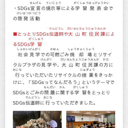
せんげん
ていじ
とう
がくしゅう
はっぴょうかい
・SDGs
宣言
の
提示
等
による
学習
発表会
で
けいはつ
かつどう
の
啓発
活動
でんどうし
だいせんちょう
じゅうみんか
■とっとりSDGs
伝道師
や
大山町
住民課
によ
がくしゅう
るSDGs
学習
しゃかい
けんがく
かねん
しょうきゃくじょう
社会
見学
での
可燃
ごみ
焼却場
とリサイ
けんがく
だいせんちょう
じゅうみんか
かた
クルプラザの
見学
や、
大山町
住民課
の
方
に
おこな
じゅぎょう
行
っていただいたリサイクルの
授業
をきっか
けに、「SDGsってなんだろう」というテーマで
もんだい
かん
がくしゅう
SDGsとごみの
問題
に
関
する
学習
をとっとり
でんどうし
おこな
SDGs
伝道師
に
行
っていただきました。