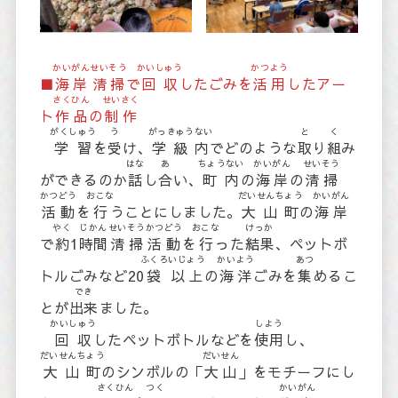
かいがん
せいそう
かいしゅう
かつよう
■
海岸
清掃
で
回収
したごみを
活用
したアー
さくひん
せいさく
ト
作品
の
制作
がくしゅう
う
がっきゅうない
と
く
学習
を
受
け、
学級内
でどのような
取
り
組
み
はな
あ
ちょうない
かいがん
せいそう
ができるのか
話
し
合
い、
町内
の
海岸
の
清掃
かつどう
おこな
だいせんちょう
かいがん
活動
を
行
うことにしました。
大山町
の
海岸
やく
じかん
せいそう
かつどう
おこな
けっか
で
約
1
時間
清掃
活動
を
行
った
結果
、ペットボ
ふくろ
いじょう
かいよう
あつ
トルごみなど20
袋
以上
の
海洋
ごみを
集
めるこ
でき
とが
出来
ました。
かいしゅう
しよう
回収
したペットボトルなどを
使用
し、
だいせんちょう
だいせん
大山町
のシンボルの「
大山
」をモチーフにし
さくひん
つく
かいがん