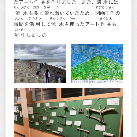
たアート
作品
を
作
りました。また、
海岸
には
りゅうぼく
おお
なが
つ
ずがこうさく
流木
も
多
く
流
れ
着
いていたため、
図画工作
の
じかん
かつよう
りゅうぼく
つか
さくひん
時間
を
活用
して
流木
を
使
ったアート
作品
も
せいさく
制作
しました。