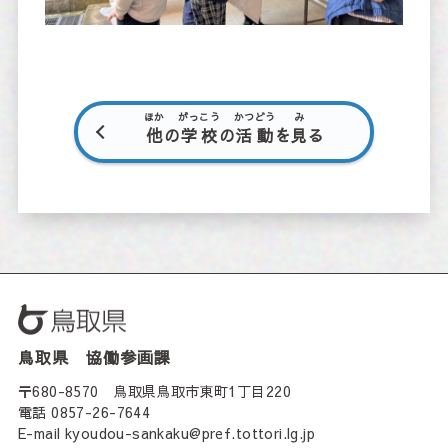
ほか
がっこう
かつどう
み
他
の
学校
の
活動
を
見
る
鳥取県 協働参画課
〒680-8570 鳥取県鳥取市東町1丁目220
電話 0857-26-7644
E-mail kyoudou-sankaku@pref.tottori.lg.jp