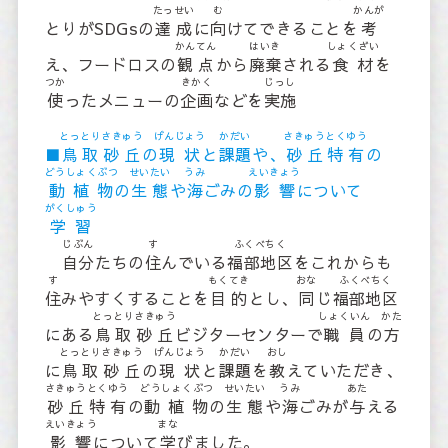
たっせい
む
かんが
とりがSDGsの
達成
に
向
けてできることを
考
かんてん
はいき
しょくざい
え、フードロスの
観点
から
廃棄
される
食材
を
つか
きかく
じっし
使
ったメニューの
企画
などを
実施
とっとりさきゅう
げんじょう
かだい
さきゅうとくゆう
■
鳥取砂丘
の
現状
と
課題
や、
砂丘特有
の
どうしょくぶつ
せいたい
うみ
えいきょう
動植物
の
生態
や
海
ごみの
影響
について
がくしゅう
学習
じぶん
す
ふくべちく
自分
たちの
住
んでいる
福部地区
をこれからも
す
もくてき
おな
ふくべちく
住
みやすくすることを
目的
とし、
同
じ
福部地区
とっとりさきゅう
しょくいん
かた
にある
鳥取砂丘
ビジターセンターで
職員
の
方
とっとりさきゅう
げんじょう
かだい
おし
に
鳥取砂丘
の
現状
と
課題
を
教
えていただき、
さきゅうとくゆう
どうしょくぶつ
せいたい
うみ
あた
砂丘特有
の
動植物
の
生態
や
海
ごみが
与
える
えいきょう
まな
影響
について
学
びました。