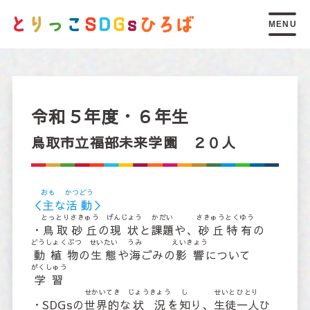
MENU
トップページ
こ
もくひょう
しら
令和５年度・６年生
17
個
の
目標
を
調
べる
鳥取市立福部未来学園 ２０人
こ
でんどうし
子
ども
伝道師
のページ
おも
かつどう
＜
主
な
活動
＞
とっとりさきゅう
げんじょう
かだい
さきゅうとくゆう
まな
しりょう
しょうかい
・
鳥取砂丘
の
現状
と
課題
や、
砂丘特有
の
SDGsを
学
べる
資料
の
紹介
どうしょくぶつ
せいたい
うみ
えいきょう
動植物
の
生態
や
海
ごみの
影響
について
がくしゅう
学習
し
お
知
らせ
せかいてき
じょうきょう
し
せいと
ひとり
・SDGsの
世界的
な
状況
を
知
り、
生徒
一人
ひ