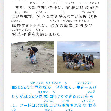
はなし
き
あと
じっさい
とっとりさきゅう
また、お
話
を
聞
いた
後
に、
実際
に
鳥取砂丘
あし
はこ
いろいろ
お
げんじょう
に
足
を
運
び、
色々
なゴミが
落
ちている
現状
を
たいかん
さきゅう
かいがんせいそうおよ
体感
するとともに、
砂丘
の
海岸清掃及
び
じょそうさぎょう
じっし
除草作業
を
実施
しました。
せかいてき
じょうきょう
し
せいとひとり
■SDGsの
世界的
な
状況
を
知
り、
生徒一人
ひ
たっせい
む
かんが
とりがSDGsの
達成
に
向
けてできることを
考
かんてん
はいき
しょくざい
え、フードロスの
観点
から
廃棄
される
食材
を
つか
きかく
じっし