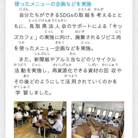
使
ったメニューの
企画
などを
実施
じぶん
とりくみ
かんが
自分
たちができるSDGsの
取組
を
考
えるとと
とっとりけんほうじんかい
もに、
鳥取県法人会
のサポートによる「キッ
じっし
む
はいき
にく
ズカフェ」の
実施
に
向
け、
廃棄
されるジビエ
肉
つか
きかく
じっし
を
使
ったメニュー
企画
などを
実施
。
しんぶんし
かん
また、
新聞紙
やアルミ
缶
などのリサイクル
かつどう
じっし
さいしげんか
しざい
かいしゅう
活動
を
実施
し、
再資源化
できる
資材
の
回収
や
あと
かつよう
その
後
どのようにして
活用
されていくのかを
がくしゅう
学習
しました。