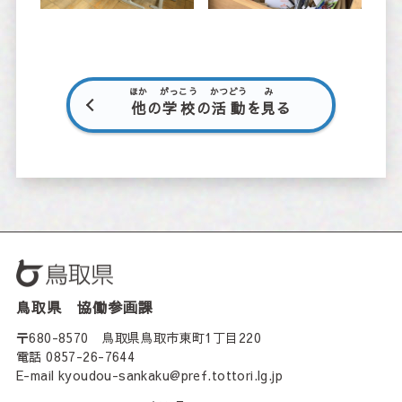
ほか
がっこう
かつどう
み
他
の
学校
の
活動
を
見
る
鳥取県 協働参画課
〒680-8570 鳥取県鳥取市東町1丁目220
電話 0857-26-7644
E-mail kyoudou-sankaku@pref.tottori.lg.jp