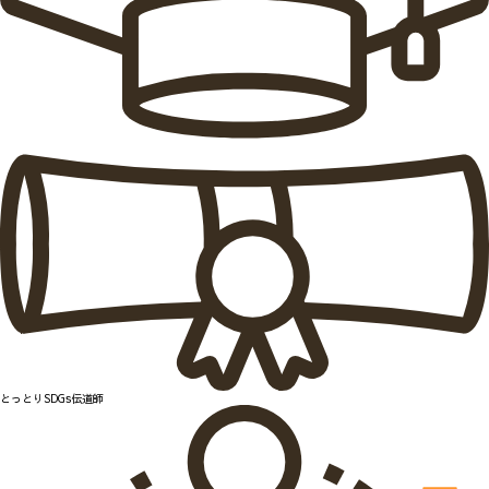
とっとりSDGs伝道師