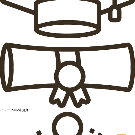
とっとりSDGs伝道師