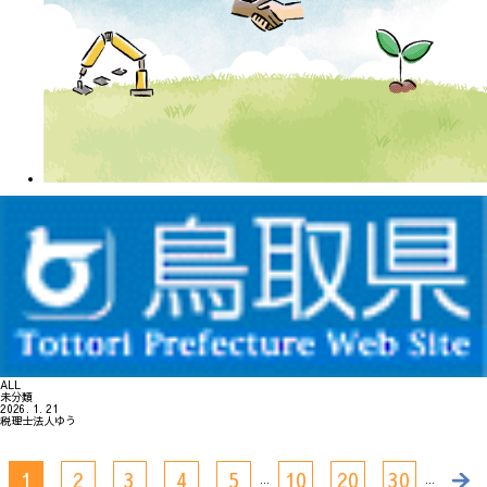
ALL
未分類
2026. 1. 21
税理士法人ゆう
1
2
3
4
5
10
20
30
...
...