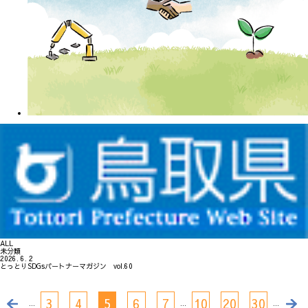
ALL
未分類
2026. 6. 2
とっとりSDGsパートナーマガジン vol.60
3
4
5
6
7
10
20
30
...
...
...