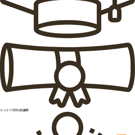
とっとりSDGs伝道師