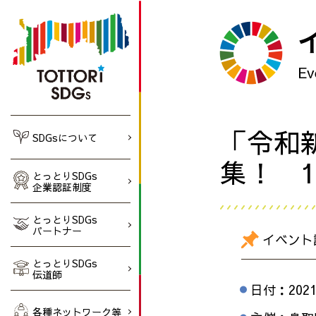
Ev
「令和
SDGsについて
集！ 1
とっとりSDGs
企業認証制度
とっとりSDGs
パートナー
イベント
とっとりSDGs
伝道師
日付：
202
各種ネットワーク等