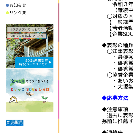
令和３年に
お知らせ
（継続中の
リンク集
〇対象の区
【一般部門
【若者活動
【企業SDG
◆表彰の種
〇知事表
・最優秀賞
・優秀賞（
・優秀賞（
〇協賛企業
・あいおい
・大塚製薬
◆応募方法
◆注意事項
過去に表彰
募前に推薦
◆連絡先