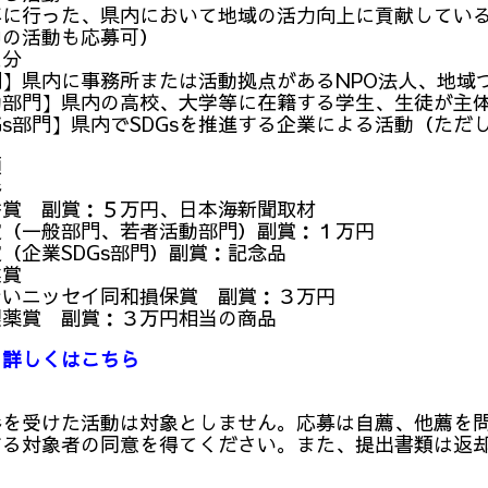
行った、県内において地域の活力向上に貢献している
活動も応募可）
分
】県内に事務所または活動拠点があるNPO法人、地域
部門】県内の高校、大学等に在籍する学生、生徒が主
s部門】県内でSDGsを推進する企業による活動（ただ
類
彰
 副賞：５万円、日本海新聞取材
一般部門、若者活動部門）副賞：１万円
企業SDGs部門）副賞：記念品
賞
ニッセイ同和損保賞 副賞：３万円
賞 副賞：３万円相当の商品
 詳しくはこちら
を受けた活動は対象としません。応募は自薦、他薦を問
する対象者の同意を得てください。また、提出書類は返