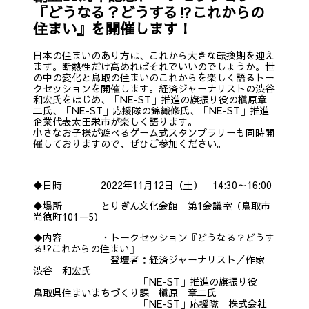
『どうなる？どうする⁉これからの
住まい』を開催します！
日本の住まいのあり方は、これから大きな転換期を迎え
ます。断熱性だけ高めればそれでいいのでしょうか。世
の中の変化と鳥取の住まいのこれからを楽しく語るトー
クセッションを開催します。経済ジャーナリストの渋谷
和宏氏をはじめ、「NE-ST」推進の旗振り役の槇原章
二氏、「NE-ST」応援隊の錦織修氏、「NE-ST」推進
企業代表太田栄市が楽しく語ります。
小さなお子様が遊べるゲーム式スタンプラリーも同時開
催しておりますので、ぜひご参加ください。
◆日時 2022年11月12日（土） 14:30～16:00
◆場所 とりぎん文化会館 第1会議室（鳥取市
尚徳町101－5）
◆内容 ・トークセッション『どうなる？どうす
る!?これからの住まい』
登壇者：経済ジャーナリスト／作家
渋谷 和宏氏
「NE-ST」推進の旗振り役
鳥取県住まいまちづくり課 槇原 章二氏
「NE-ST」応援隊 株式会社