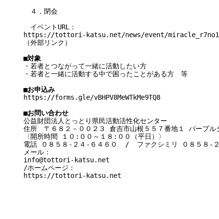
　４．閉会
　イベントURL：
https://tottori-katsu.net/news/event/miracle_r7no
（外部リンク）
■対象
・若者とつながって一緒に活動したい方
・若者と一緒に活動する中で困ったことがある方　等
■お申込み
https://forms.gle/vBHPV8MeWTkMe9TQ8
■お問い合わせ
公益財団法人とっとり県民活動活性化センター
住所　〒６８２－００２３ 倉吉市山根５５７番地１ パープル
〈開所時間 １０:００～１８:００（平日）〉
電話 ０８５８‐２４‐６４６０  /  ファクシミリ ０８５８‐２
メール： 
info@tottori-katsu.net 
/ホームページ： 
https://tottori-katsu.net