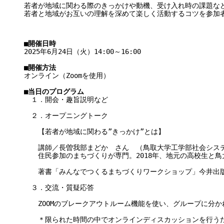
若者が地域に関わる際のきっかけや動機、受け入れ時の課題な
若者と地域がお互いの理解を深めて楽しく活動するコツを参加
■開催日時
2025年6月24日（火）14:00～16:00　
■開催方法
オンライン（Zoomを使用）
■当日のプログラム
　１．開会・趣旨説明など
　２．オープニングトーク
　　【若者が地域に関わる”きっかけ”とは】
　　講師／長曽我部まどか　さん　（鳥取大学工学部社会シス
　　住⺠参加のまちづくりが専⾨。2018年、地元の⾼校⽣と
　　著書「みんなでつくるまちづくりワークショップ」今井出版(
　３．交流・質疑応答
　　ZOOMのブレークアウトルーム機能を使い、グループに分か
　　＊限られた時間の中でオンラインディスカッションを行う