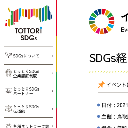
Ev
SDG
SDGsについて
とっとりSDGs
企業認証制度
イベント
とっとりSDGs
パートナー
日付：
202
とっとりSDGs
伝道師
主催：鳥取
各種ネットワーク等
料金：無料