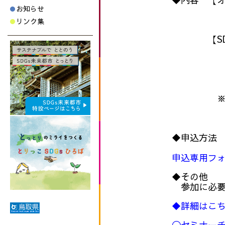
➤県版S
お知らせ
➤取組事
リンク集
【SDG
➤世界と日
講師：野
➤リコージ
講師：リ
※セミナー
セミナー
認証制度や
◆申込方法 
申込専用フ
◆その他
参加に必要
◆詳細はこ
〇セミナー