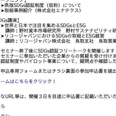
DGs認証制度（仮称）について
例紹介（株式会社エナテクス）
s講演】
本で注目を集めるSDGsとESG
村資本市場研究所 野村サステナビリティ研究
ャパンにおけるSDGsの取組とESG経営
コージャパン株式会社 鳥取支社 鳥取営業部
終了後にSDGs認証フリートークを開催します
に参加いただいた企業からの質疑を受け付けま
パイロット事業について、疑問点や確認したい
申込専用フォームまたはチラシ裏面の参加申込書を提出
ォームはこちらをクリック！
なURL等は、開催３日を目途に申込書に記載いただい
ちら
チラシ