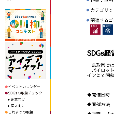
カテゴリ：
関連するゴ
SDGs
鳥取県では
パイロット事
インにて開
イベントカレンダー
SDGsの取組チェック
◆開催日時 
企業向け
◆開催方法 
個人向け
これまでの取組
◆内容 【