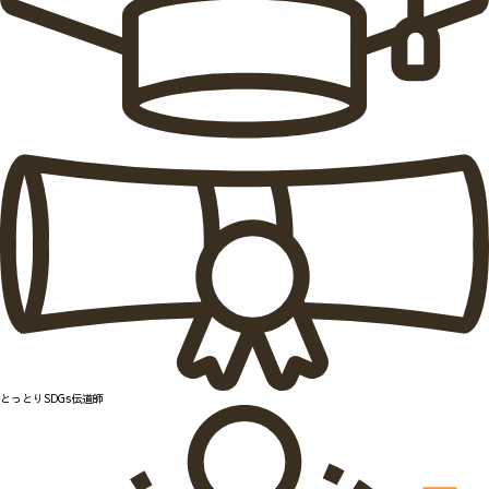
とっとりSDGs伝道師