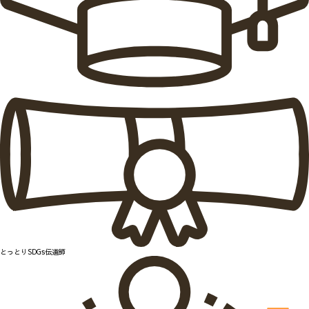
とっとりSDGs伝道師