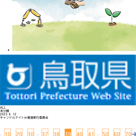
ALL
未分類
2023. 6. 12
キャンドルナイトin境港実行委員会
10
20
30
37
38
39
40
41
50
60
70
..
...
...
..