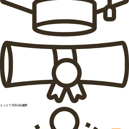
とっとりSDGs伝道師