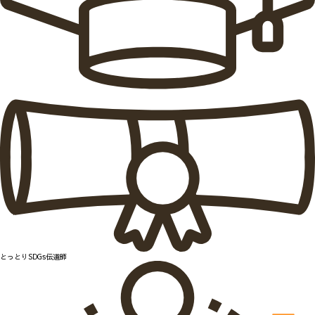
とっとりSDGs伝道師