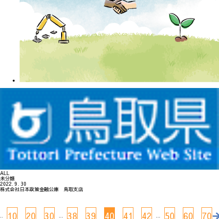
ALL
未分類
2022. 9. 30
株式会社日本政策金融公庫 鳥取支店
10
20
30
38
39
40
41
42
50
60
70
..
...
...
..