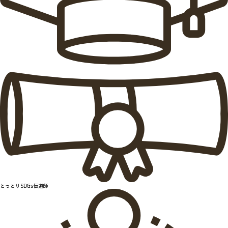
とっとりSDGs伝道師