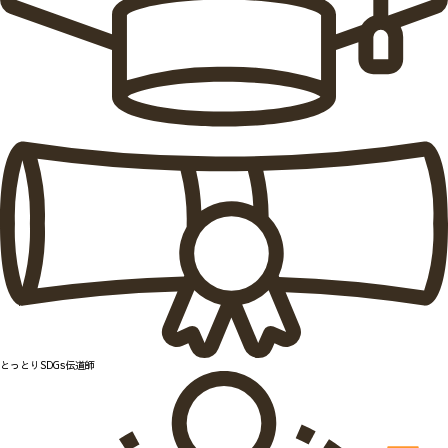
とっとりSDGs伝道師