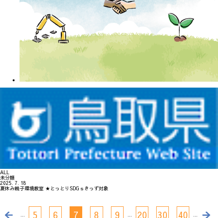
ALL
未分類
2025. 7. 18
夏休み親子環境教室 ★とっとりSDGｓきっず対象
5
6
7
8
9
20
30
40
...
...
...