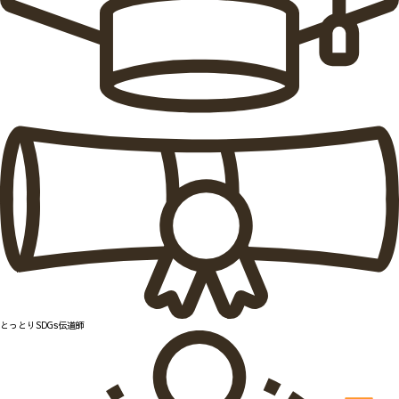
とっとりSDGs伝道師