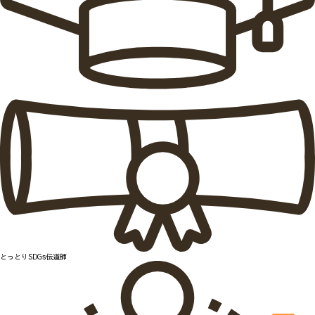
とっとりSDGs伝道師