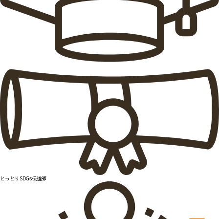
とっとりSDGs伝道師