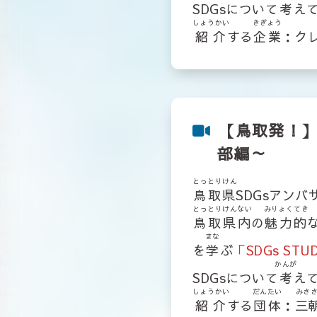
SDGsについて
考
え
しょうかい
きぎょう
紹介
する
企業
：ク
【鳥取発！】S
部編～
とっとりけん
鳥取県
SDGsアン
とっとりけんない
みりょくてき
鳥取県内
の
魅力的
まな
を
学
ぶ
「SDGs STU
かんが
SDGsについて
考
え
しょうかい
だんたい
みさ
紹介
する
団体
：
三