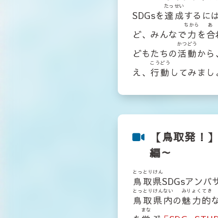
たっせい
SDGsを
達成
するに
ちから
あ
ど、みんなで
力
を
合
かつどう
どもたちの
活動
から
こうどう
え、
行動
してみまし
【鳥取発！】S
編～
とっとりけん
鳥取県
SDGsアン
とっとりけんない
みりょくてき
鳥取県内
の
魅力的
まな