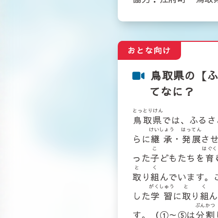
鳥取県の【
てなに？
とっとりけん
鳥取県
では、ふるさ
けいしょう
はってん
らに
継承
・
発展
さ
こ
はぐく
った
子
どもたちを
育
と
く
取
り
組
んでいます。
がくしゅう
と
く
した
学習
に
取
り
組
ん
ぶんかつ
す。（①～⑤は
分割