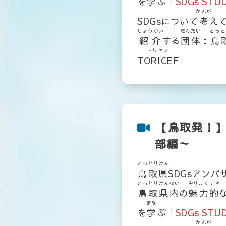
を
学
ぶ
「SDGs STU
かんが
SDGsについて
考
え
しょうかい
だんたい
とっと
紹介
する
団体
：
鳥
トリセフ
TORICEF
【鳥取発！】S
部編～
とっとりけん
鳥取県
SDGsアン
とっとりけんない
みりょくてき
鳥取県内
の
魅力的
まな
を
学
ぶ
「SDGs STU
かんが