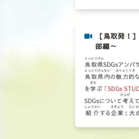
【鳥取発！】S
部編～
とっとりけん
鳥取県
SDGsアン
とっとりけんない
みりょくてき
鳥取県内
の
魅力的
まな
を
学
ぶ
「SDGs STU
かんが
SDGsについて
考
え
しょうかい
きぎょう
たいせ
紹介
する
企業
：
大