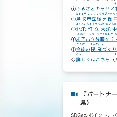
き
①
ふるさとキャリア
とっとり
しりつ
さくらがおか
ち
②
鳥取
市立
桜ヶ丘
ほくえい
ちょうりつ
だいえい
ちゅ
③
北栄
町立
大栄
よなご
しりつ
ごとうがおか
④
米子
市立
後藤ヶ丘
こんご
じゅぎょう
⑤
今後
の
授業
づくり
くわ
◇
詳
しくはこちら
（
『パートナー
県）
SDGsのポイント、