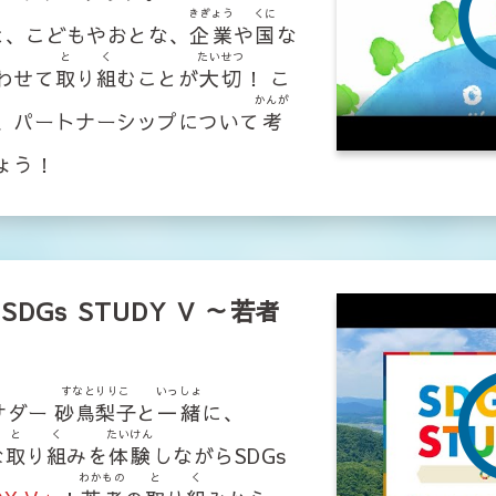
きぎょう
くに
は、こどもやおとな、
企業
や
国
な
と
く
たいせつ
わせて
取
り
組
むことが
大切
！ こ
かんが
、パートナーシップについて
考
ょう！
DGs STUDY V ～若者
すなとりりこ
いっしょ
バサダー
砂鳥梨子
と
一緒
に、
と
く
たいけん
な
取
り
組
みを
体験
しながらSDGs
わかもの
と
く