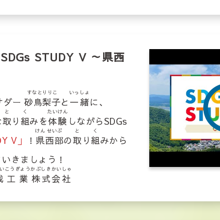
DGs STUDY V ～県西
すなとりりこ
いっしょ
バサダー
砂鳥梨子
と
一緒
に、
と
く
たいけん
な
取
り
組
みを
体験
しながらSDGs
けん
せいぶ
と
く
DY V」
！
県
西部
の
取
り
組
みから
ていきましょう！
い
こうぎょう
かぶしきかいしゃ
成
工業
株式会社