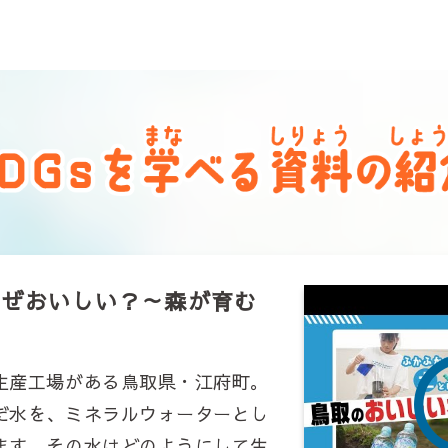
なぜおいしい？～森が育む
生産工場がある鳥取県・江府町。
だ水を、ミネラルウォーターとし
ます。その水はどのようにして生