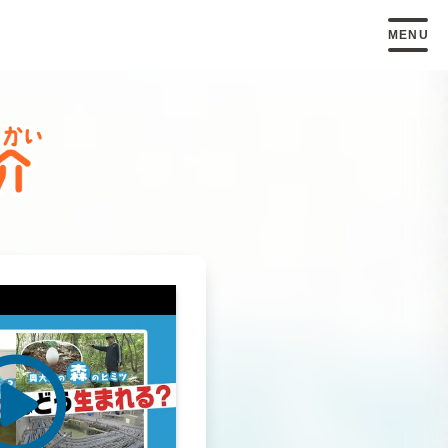
MENU
トップページ
こ
もくひょう
しら
17
個
の
目標
を
調
べる
こ
でんどうし
子
ども
伝道師
のページ
まな
しりょう
しょうかい
SDGsを
学
べる
資料
の
紹介
し
お
知
らせ