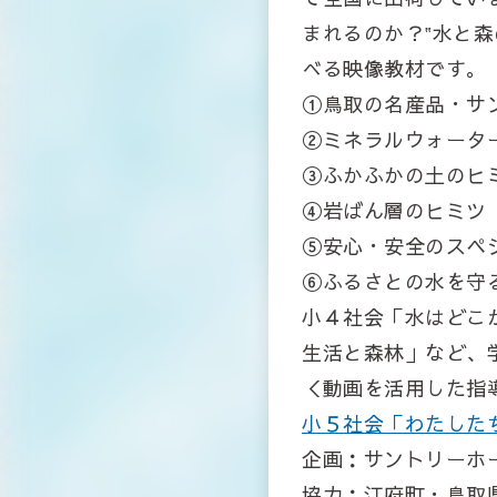
まれるのか？‟水と
べる映像教材です。
①鳥取の名産品・サ
②ミネラルウォータ
③ふかふかの土のヒ
④岩ばん層のヒミツ
⑤安心・安全のスペ
⑥ふるさとの水を守
小４社会「水はどこ
生活と森林」など、
＜動画を活用した指
小５社会「わたしたち
企画：サントリーホ
協力：江府町・鳥取