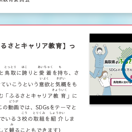
ふるさとキャリア教育】っ
とっとり
ほこ
あいちゃく
も
と
鳥取
に
誇
りと
愛着
を
持
ち、さ
いよく
きがい
せていこうという
意欲
と
気概
をも
きょういく
む「ふるさとキャリア
教育
」に
どうが
この
動画
では、SDGsをテーマと
こう
とりくみ
しょうかい
でいる３
校
の
取組
を
紹介
しま
み
して
観
ることもできます）