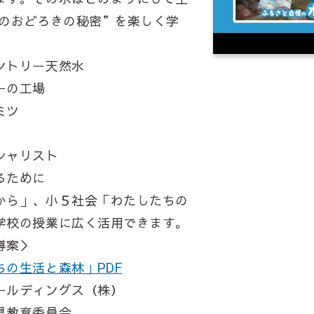
森のおどろきの秘密”を楽しく学
ントリー天然水
ーの工場
ミツ
シャリスト
るために
から」、小５社会「わたしたちの
学校の授業に広く活用できます。
導案＞
の生活と森林」PDF
ールディングス（株）
県教育委員会