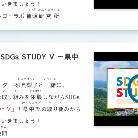
ていきましょう！
ちづ
けんきゅうしょ
レコ・ラボ
智頭
研究所
DGs STUDY V ～県中
すなとりりこ
いっしょ
バサダー
砂鳥梨子
と
一緒
に、
と
く
たいけん
な
取
り
組
みを
体験
しながらSDGs
けん
ちゅうぶ
と
く
DY V」
！
県
中部
の
取
り
組
みから
ていきましょう！
さかん
朝館