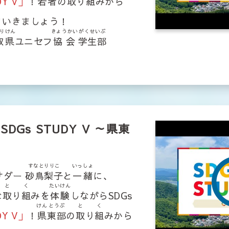
DY V」
！
若者
の
取
り
組
みから
ていきましょう！
りけん
きょうかい
がくせいぶ
取県
ユニセフ
協会
学生部
DGs STUDY V ～県東
すなとりりこ
いっしょ
バサダー
砂鳥梨子
と
一緒
に、
と
く
たいけん
な
取
り
組
みを
体験
しながらSDGs
けん
とうぶ
と
く
DY V」
！
県
東部
の
取
り
組
みから