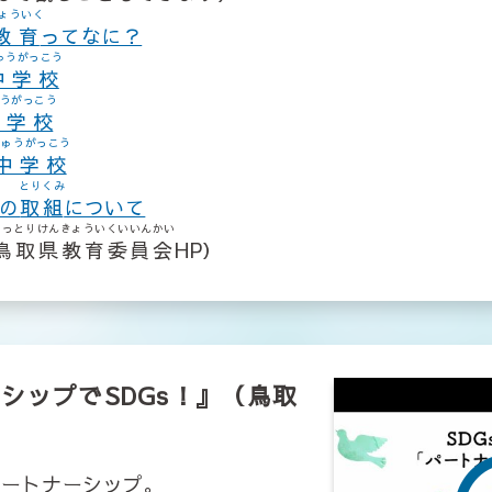
ょういく
教育
ってなに？
ゅうがっこう
中学校
うがっこう
中学校
ちゅうがっこう
中学校
とりくみ
の
取組
について
とっとりけんきょういくいいんかい
鳥取県教育委員会
HP）
シップでSDGs！』（鳥取
パートナーシップ。