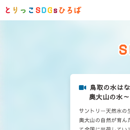
鳥取の水は
奥大山の水～
サントリー天然水の
奥大山の自然が育ん
て全国に出荷してい