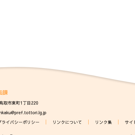
画課
県鳥取市東町1丁目220
644
aku@pref.tottori.lg.jp
プライバシーポリシー
リンクについて
リンク集
サイ