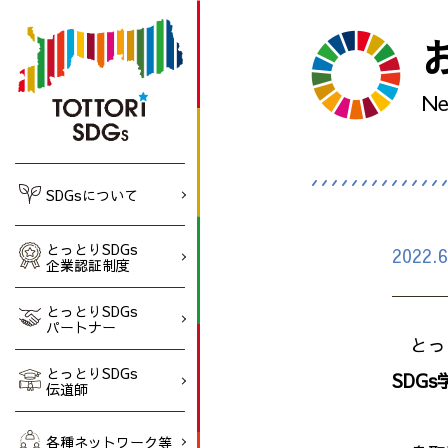
N
SDGsについて
とっとりSDGs
2022.6
企業認証制度
とっとりSDGs
パートナー
とっと
とっとりSDGs
SDG
伝道師
各種ネットワーク等