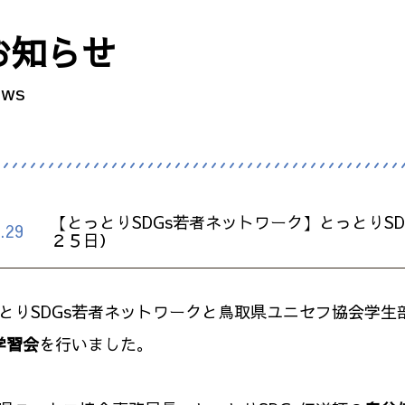
お知らせ
ews
【とっとりSDGs若者ネットワーク】とっとりS
.29
２５日）
りSDGs若者ネットワークと鳥取県ユニセフ協会学生部T
s学習会
を行いました。