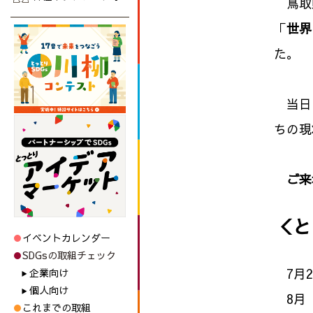
鳥取県
「
世界
た。
当日は
ちの現
ご来
＜と
イベントカレンダー
SDGsの取組チェック
7月2
企業向け
個人向け
8月
これまでの取組