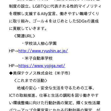
制度の設立、LGBTQに代表される性的マイノリティ
を理解し支援するAlly宣言、働きやすい職場づくり
に取り組み、ゴール４をはじめとしたSDGsの達成
に貢献していきます。
＜関連URL＞
・学校法人柳心学園
HP→
http://www.ryushin.ac.jp/
・米子自動車学校
HP→
https://www.yojiga.net/
◆美保テクノス株式会社（米子市）
＜これまでの活動＞
地域の安心・安全な生活を守るための工事、
ICTの取組推進、仕事と生活の調和を図り働きやす
い環境整備に向けた行動計画の策定、輝く女性活躍
パワーアップ企業宣言にかかる行動計画の策定、が