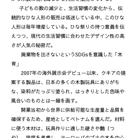
子どもの数の減少と、生活習慣の変化から、伝
統的なひな人形の販売は低迷している中、このひな
人形は毎年増産している。ひな祭りの持つ意義を伝
えつつ、現代の生活習慣に合わせたデザイン性の高
さが人気の秘密だ。
廃棄物を出さないというSDGsを意識した「木
育」
2007年の海外展示会デビュー以来、クキアの提
案する製品は、日本の多くの木製玩具にありがち
な、染料がたっぷり塗られ、はっきりとした色味や
風合いのものとは一線を画す。
開業当初から世界に供給可能な生産量と品質を
確保するため、産地としてベトナムを選んだ。材料
に使う木材は、玩具作りに適した硬さや艶（つ
や）、密度を考慮し、ヨーロッパのブナの木を中心