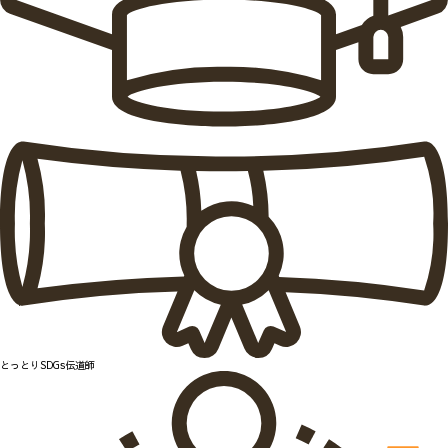
とっとりSDGs伝道師