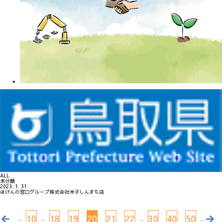
ALL
未分類
2023. 1. 31
ほけんの窓口グループ株式会社米子しんまち店
10
18
19
20
21
22
30
40
50
...
...
...
...