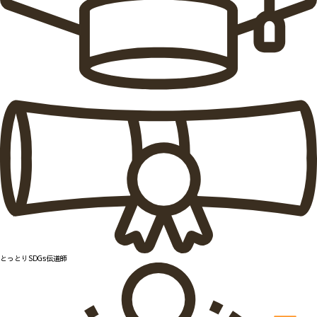
とっとりSDGs伝道師