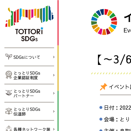
Ev
【～3
SDGsについて
とっとりSDGs
企業認証制度
イベント
とっとりSDGs
パートナー
日付：
202
とっとりSDGs
伝道師
会場：とり
各種ネットワーク等
主催：鳥取