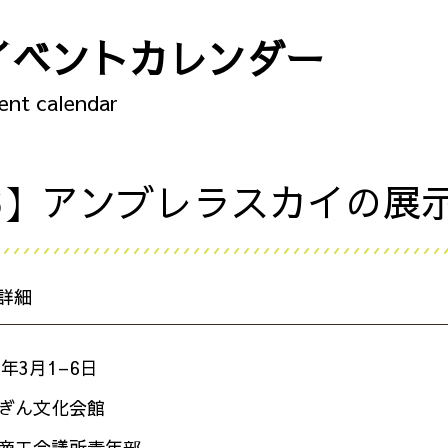
イベントカレンダー
ent calendar
/6】アンブレラスカイの展
詳細
2年3月1
–
6日
ぎん文化会館
商工会議所青年部