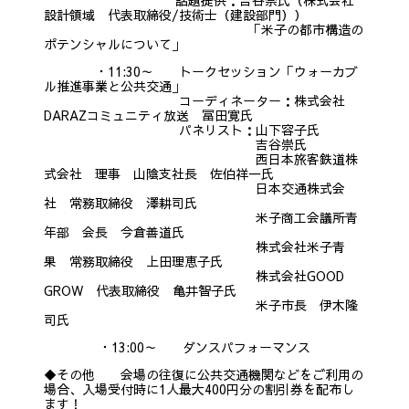
設計領域 代表取締役/技術士（建設部門））
「米子の都市構造の
ポテンシャルについて」
・11:30～ トークセッション「ウォーカブ
ル推進事業と公共交通」
コーディネーター：株式会社
DARAZコミュニティ放送 冨田寛氏
パネリスト：山下容子氏
吉谷崇氏
西日本旅客鉄道株
式会社 理事 山陰支社長 佐伯祥一氏
日本交通株式会
社 常務取締役 澤耕司氏
米子商工会議所青
年部 会長 今倉善道氏
株式会社米子青
果 常務取締役 上田理恵子氏
株式会社GOOD
GROW 代表取締役 亀井智子氏
米子市長 伊木隆
司氏
・13:00～ ダンスパフォーマンス
◆その他 会場の往復に公共交通機関などをご利用の
場合、入場受付時に1人最大400円分の割引券を配布し
ます！