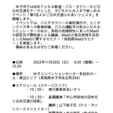
米子市では初めてとなる鉄道・バス・タクシーなどの
公共交通をテーマとした、子どもから大人まで楽しめる
イベント「第1回よなご公共交通ふれあいフェスタ」を
開催します。
イベントでは、バスやタクシーの車両展示や、ミニサ
ンライズ号への乗車体験、バスの運転手の気分になれる
シミュレーターのほか、鳥取の地域特性にあったMaaS
の研究及び関係者による議論、MaaSの普及啓発を目的
としたMaaSに関するセミナー「鳥取県MaaSセミナ
ー」を実施します。
興味のある方はぜひご来場ください。
◆日時 2022年11月20日（日） 9:30（開場）～
15:30
◆場所 米子コンベンションセンター多目的ホー
ル・周辺エリア（鳥取県米子市末広町294）
◆スケジュール（ステージエリア）
・10：00～ 実行委員長あいさつ
・10：30～ 基調講演「中心市街地の活性化
と公共交通の役割」
講師：山下裕子氏（ひと・ネッ
トワーククリエイター）
話題提供：吉谷崇氏（株式会社