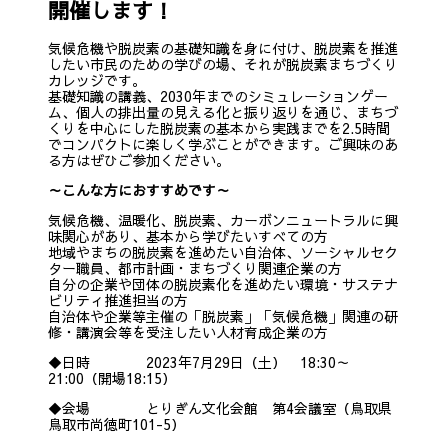
開催します！
気候危機や脱炭素の基礎知識を身に付け、脱炭素を推進
したい市民のための学びの場、それが脱炭素まちづくり
カレッジです。
基礎知識の講義、2030年までのシミュレーションゲー
ム、個人の排出量の見える化と振り返りを通じ、まちづ
くりを中心にした脱炭素の基本から実践までを2.5時間
でコンパクトに楽しく学ぶことができます。ご興味のあ
る方はぜひご参加ください。
～こんな方におすすめです～
気候危機、温暖化、脱炭素、カーボンニュートラルに興
味関心があり、基本から学びたいすべての方
地域やまちの脱炭素を進めたい自治体、ソーシャルセク
ター職員、都市計画・まちづくり関連企業の方
自分の企業や団体の脱炭素化を進めたい環境・サステナ
ビリティ推進担当の方
自治体や企業等主催の「脱炭素」「気候危機」関連の研
修・講演会等を受注したい人材育成企業の方
◆日時 2023年7月29日（土） 18:30～
21:00（開場18:15）
◆会場 とりぎん文化会館 第4会議室（鳥取県
鳥取市尚徳町101-5）