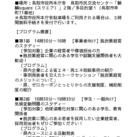
■場所：鳥取市役所本庁舎 鳥取市民交流センター「麒
麟square（スクエア）」２階／多目的室１（鳥取市幸
町71番地）
※鳥取市役所本庁舎駐車場をご利用される場合は、３時
間無料手続きを受付で行います。
【プログラム概要】
■第1部 14時30分～16時 【事業者向け】脱炭素経営
のスタディー
〔参加対象〕企業の経営者や環境担当の方
★脱炭素経営に関心のある学生や就職支援関係者も大
歓迎！
〔プログラム〕
・県内企業による省エネ・再エネ取組事例の紹介
・事例発表者を交えたトークセッション「脱炭素経営
のメリットについて」
・県、ゼロカーボンとっとりからの支援制度、補助制
度の紹介
■第2部 16時30分～18時30分 【学生・一般向け】
気候変動問題のスタディー
〔参加対象〕地球温暖化対策に関心のある学生、教育
関係者
★脱炭素に関心のある若者を採用したい企業経営者、
採用担当者もぜひご参加ください！
〔プログラム〕
・県内ユースによる活動発表