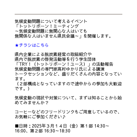
気候変動問題について考えるイベント
「トットリボーン！ミーティング
～気候変動問題に無関心な人はいても
無関係な人はいません県民会議～」を開催します。
★チラシはこちら
県内企業による脱炭素経営の取組紹介や
県内で脱炭素の啓発活動等を行う学生団体
「TRY！（トットリボーン！ユース）」の活動報告
気候変動問題の専門家髙村ゆかり氏による講演
トークセッションなど、盛りだくさんの内容となってい
ます。
（２部構成となっていますので途中からの参加も大歓迎
です。）
気候変動の現状や対策について、まずは知ることから始
めてみませんか？
コーヒーなどのフリードリンクもご用意しているので、
お気軽にご参加ください♪
■日時：2025年３月１４日（金）第１部 14:30～
16:00、第２部 16:30～18:30