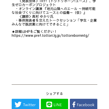
＜発表団体＞TRY!（トットリボーン!ユース）、学
生ゼロカーボンプロジェクト
・オンライン講演 『地元山陰へのエール ～持続可能
な社会づくりに向けてユースとの協働～（仮）』
＜講師＞髙村 ゆかり氏
・事例発表者を交えたトークセッション「学生・企業
みんなで脱炭素に向けてできること」
★詳細はHPをご覧ください！
https://www.pref.tottori.lg.jp/tottorebornmtg/
シェアする