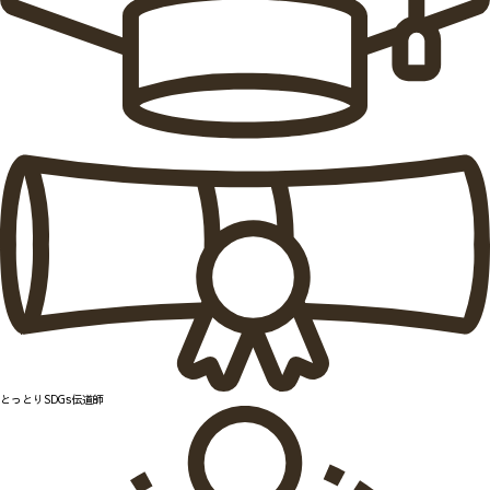
とっとりSDGs伝道師