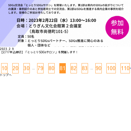
2023. 2. 9
【2/17申込締切】「とっとりSDGsサロン」を開催します！
10
20
30
79
80
81
82
83
90
100
110
...
...
トップへ