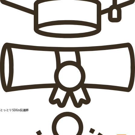
とっとりSDGs伝道師