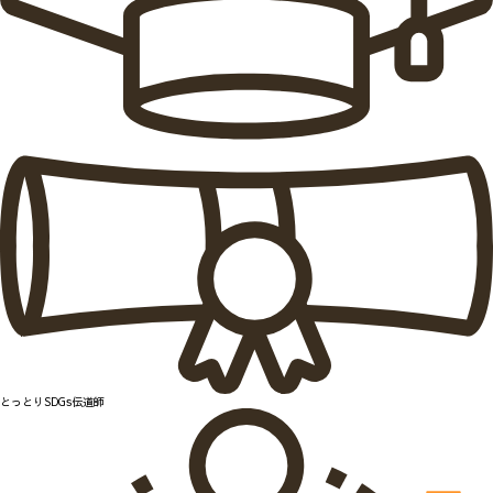
とっとりSDGs伝道師