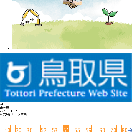
ALL
未分類
2021. 11. 18
株式会社ミヨシ産業
10
20
30
52
53
54
55
56
60
70
80
..
...
...
..