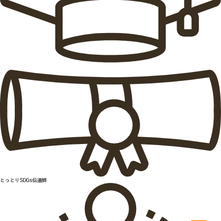
とっとりSDGs伝道師